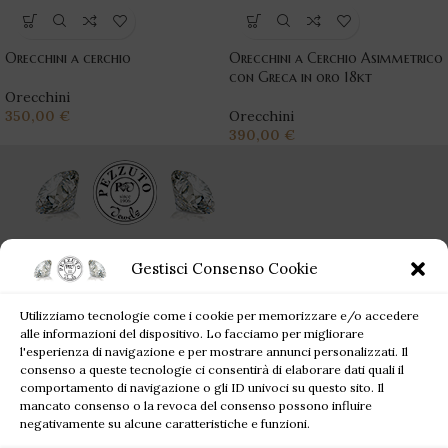
Orecchini a cerchio
Orecchini a Cerchio Asimmetrico
con Greca in oro 18kt
Orecchini
350,00
€
Orecchini
390,00
€
Ogni singolo gioiello acquistato da Pezzuto Jewels è per sempre!
Gestisci Consenso Cookie
Corso Campano, 360, 80019 Qualiano NA
Utilizziamo tecnologie come i cookie per memorizzare e/o accedere
Tel: +39 081 81 81 945
alle informazioni del dispositivo. Lo facciamo per migliorare
Mail: pezzutofrancesco21@gmail.com
l'esperienza di navigazione e per mostrare annunci personalizzati. Il
consenso a queste tecnologie ci consentirà di elaborare dati quali il
comportamento di navigazione o gli ID univoci su questo sito. Il
JEWELS BLOG
mancato consenso o la revoca del consenso possono influire
negativamente su alcune caratteristiche e funzioni.
SITE MAP