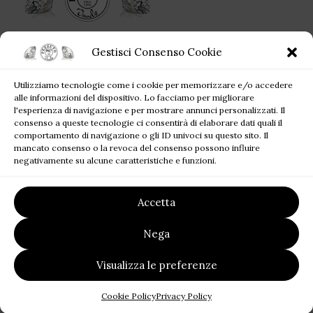
Ogni singolo gioiello acquistato da Pezzuto Jewels è per sempre!
Gestisci Consenso Cookie
Corso Campano, 360, 80019 Qualiano NA
Utilizziamo tecnologie come i cookie per memorizzare e/o accedere
Tel: +39 081 81 81 945
alle informazioni del dispositivo. Lo facciamo per migliorare
Mail: pezzutofrancesco21@gmail.com
l'esperienza di navigazione e per mostrare annunci personalizzati. Il
consenso a queste tecnologie ci consentirà di elaborare dati quali il
comportamento di navigazione o gli ID univoci su questo sito. Il
JEWELS BLOG
mancato consenso o la revoca del consenso possono influire
negativamente su alcune caratteristiche e funzioni.
SITE MAP
Accetta
LINK UTILI
Nega
2023
Pezzuto Jewels
| P.I. 07220121219 | Designed by
FALATECH
SRL
Premium Solution for your Business.
Visualizza le preferenze
Cookie Policy
Privacy Policy
Shop
Sidebar
Wishlist
Cart
My account