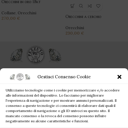
Orecchini in oro 18kt
Collane
,
Orecchini
Orecchini a cerchio
270,00
€
Orecchini
230,00
€
Ogni singolo gioiello acquistato da Pezzuto Jewels è per sempre!
Gestisci Consenso Cookie
Corso Campano, 360, 80019 Qualiano NA
Utilizziamo tecnologie come i cookie per memorizzare e/o accedere
Tel: +39 081 81 81 945
alle informazioni del dispositivo. Lo facciamo per migliorare
Mail: pezzutofrancesco21@gmail.com
l'esperienza di navigazione e per mostrare annunci personalizzati. Il
consenso a queste tecnologie ci consentirà di elaborare dati quali il
comportamento di navigazione o gli ID univoci su questo sito. Il
JEWELS BLOG
mancato consenso o la revoca del consenso possono influire
negativamente su alcune caratteristiche e funzioni.
SITE MAP