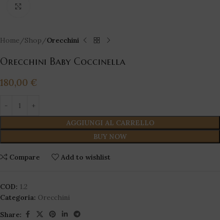
Click to enlarge
Home
Shop
Orecchini
Orecchini Baby Coccinella
180,00
€
AGGIUNGI AL CARRELLO
BUY NOW
Compare
Add to wishlist
COD:
1.2
Categoria:
Orecchini
Share: