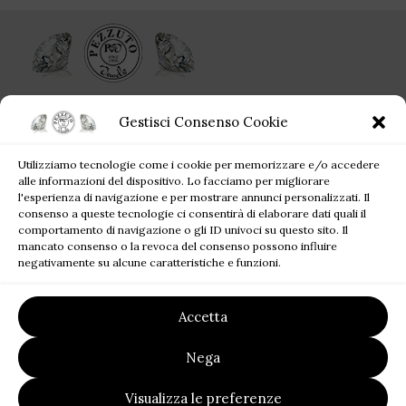
Ogni singolo gioiello acquistato da Pezzuto Jewels è per sempre!
Gestisci Consenso Cookie
Corso Campano, 360, 80019 Qualiano NA
Utilizziamo tecnologie come i cookie per memorizzare e/o accedere
Tel: +39 081 81 81 945
alle informazioni del dispositivo. Lo facciamo per migliorare
Mail: pezzutofrancesco21@gmail.com
l'esperienza di navigazione e per mostrare annunci personalizzati. Il
consenso a queste tecnologie ci consentirà di elaborare dati quali il
comportamento di navigazione o gli ID univoci su questo sito. Il
JEWELS BLOG
mancato consenso o la revoca del consenso possono influire
negativamente su alcune caratteristiche e funzioni.
SITE MAP
Accetta
LINK UTILI
Nega
2023
Pezzuto Jewels
| P.I. 07220121219 | Designed by
FALATECH
SRL
Premium Solution for your Business.
Visualizza le preferenze