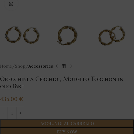
Click to enlarge
Home
Shop
Accessories
Orecchini a Cerchio , Modello Torchon in
oro 18kt
435,00
€
AGGIUNGI AL CARRELLO
BUY NOW