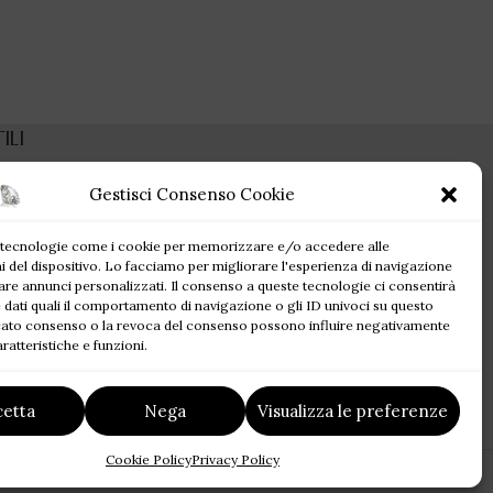
ILI
Gestisci Consenso Cookie
 dimenticata
olicy
 tecnologie come i cookie per memorizzare e/o accedere alle
olicy (UE)
i del dispositivo. Lo facciamo per migliorare l'esperienza di navigazione
di rimborso e
are annunci personalizzati. Il consenso a queste tecnologie ci consentirà
 dati quali il comportamento di navigazione o gli ID univoci su questo
ncato consenso o la revoca del consenso possono influire negativamente
di Spedizione
ratteristiche e funzioni.
e condizioni
cetta
Nega
Visualizza le preferenze
Cookie Policy
Privacy Policy