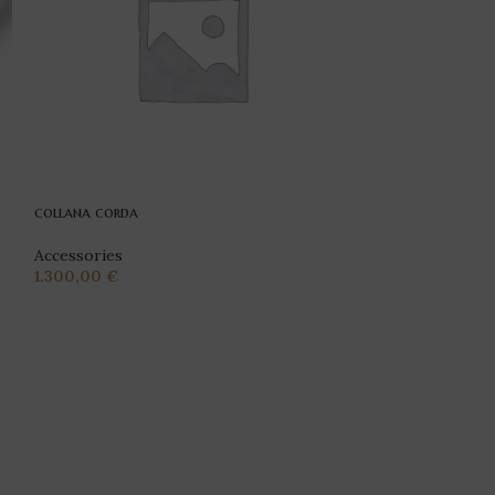
collana corda
Accessories
1.300,00
€
collana fune con
Accessories
,
Col
750,00
€