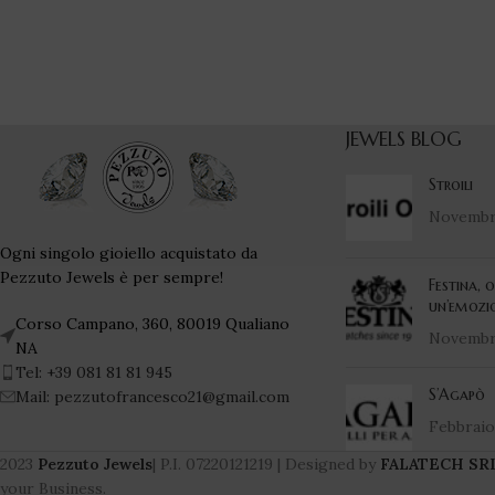
JEWELS BLOG
Stroili
Novembre
Ogni singolo gioiello acquistato da
Pezzuto Jewels è per sempre!
Festina, 
un’emozi
Corso Campano, 360, 80019 Qualiano
Novembre
NA
Tel: +39 081 81 81 945
S’Agapò
Mail: pezzutofrancesco21@gmail.com
Febbraio 
2023
Pezzuto Jewels
| P.I. 07220121219 | Designed by
FALATECH SR
your Business.