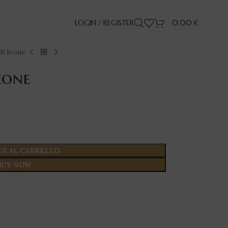
LOGIN / REGISTER
0,00
€
di leone
eone
GI AL CARRELLO
BUY NOW