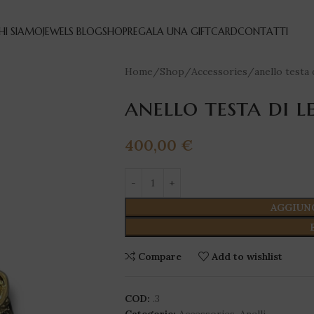
HI SIAMO
JEWELS BLOG
SHOP
REGALA UNA GIFTCARD
CONTATTI
Home
Shop
Accessories
anello testa 
anello testa di l
400,00
€
AGGIUN
Compare
Add to wishlist
COD:
.3