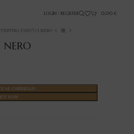
LOGIN / REGISTER
0,00
€
FESTINA F20577/1 NERO
1 NERO
GI AL CARRELLO
BUY NOW