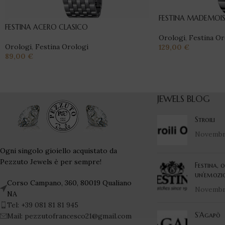
FESTINA MADEMOIS
FESTINA ACERO CLASICO
Orologi
,
Festina Or
Orologi
,
Festina Orologi
129,00
€
89,00
€
JEWELS BLOG
Stroili
Novembre
Ogni singolo gioiello acquistato da
Pezzuto Jewels è per sempre!
Festina, 
un’emozi
Corso Campano, 360, 80019 Qualiano
Novembre
NA
Tel: +39 081 81 81 945
S’Agapò
Mail: pezzutofrancesco21@gmail.com