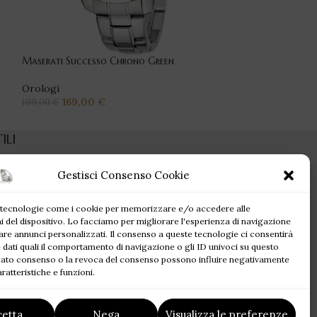
Maserati Successo Chrono Green
PHILIP WATCH A
Orologi
Orologi
169,00
€
599,00
199,00
€
790,00
€
ILI
Gestisci Consenso Cookie
 dimenticata
olicy
 tecnologie come i cookie per memorizzare e/o accedere alle
olicy (UE)
i del dispositivo. Lo facciamo per migliorare l'esperienza di navigazione
di rimborso e
are annunci personalizzati. Il consenso a queste tecnologie ci consentirà
 dati quali il comportamento di navigazione o gli ID univoci su questo
ncato consenso o la revoca del consenso possono influire negativamente
di Spedizione
ratteristiche e funzioni.
e condizioni
cetta
Nega
Visualizza le preferenze