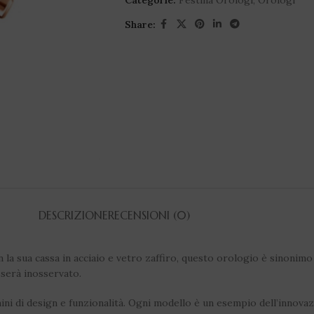
Categorie:
Festina Orologi
,
Orologi
Share:
DESCRIZIONE
RECENSIONI (0)
 sua cassa in acciaio e vetro zaffiro, questo orologio è sinonimo di 
sserà inosservato.
mini di design e funzionalità. Ogni modello è un esempio dell’innova