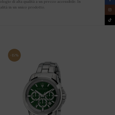
ogio di alta qualità a un prezzo accessibile. In
alità in un unico prodotto.
Insta
TikTo
-15%
-24%