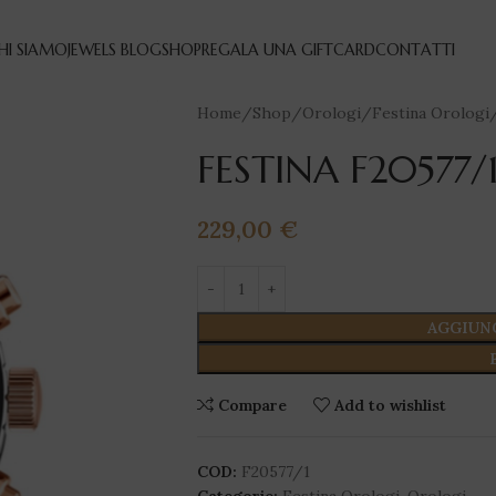
HI SIAMO
JEWELS BLOG
SHOP
REGALA UNA GIFTCARD
CONTATTI
Home
Shop
Orologi
Festina Orologi
FESTINA F20577/
229,00
€
AGGIUN
Compare
Add to wishlist
COD:
F20577/1