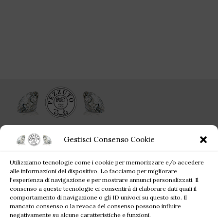
Ogni singolo gioiello acquistato da Pezzuto Jewels è per sempre!
Gestisci Consenso Cookie
Corso Campano, 360, 80019 Qualiano NA
Utilizziamo tecnologie come i cookie per memorizzare e/o accedere
Tel: +39 081 81 81 945
alle informazioni del dispositivo. Lo facciamo per migliorare
Mail: pezzutofrancesco21@gmail.com
l'esperienza di navigazione e per mostrare annunci personalizzati. Il
consenso a queste tecnologie ci consentirà di elaborare dati quali il
comportamento di navigazione o gli ID univoci su questo sito. Il
JEWELS BLOG
mancato consenso o la revoca del consenso possono influire
negativamente su alcune caratteristiche e funzioni.