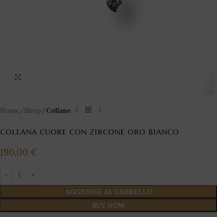
Click to enlarge
Home
Shop
Collane
collana cuore con zircone oro bianco
190,00
€
AGGIUNGI AL CARRELLO
BUY NOW