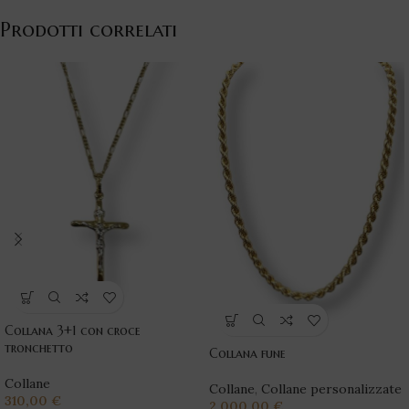
Prodotti correlati
Collana 3+1 con croce
tronchetto
Collana fune
Collane
Collane
,
Collane personalizzate
310,00
€
2.000,00
€