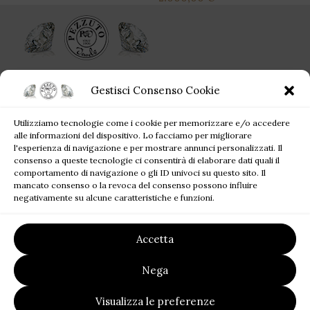
Ogni singolo gioiello acquistato da Pezzuto Jewels è per sempre!
Gestisci Consenso Cookie
Corso Campano, 360, 80019 Qualiano NA
Utilizziamo tecnologie come i cookie per memorizzare e/o accedere
Tel: +39 081 81 81 945
alle informazioni del dispositivo. Lo facciamo per migliorare
Mail: pezzutofrancesco21@gmail.com
l'esperienza di navigazione e per mostrare annunci personalizzati. Il
consenso a queste tecnologie ci consentirà di elaborare dati quali il
comportamento di navigazione o gli ID univoci su questo sito. Il
JEWELS BLOG
mancato consenso o la revoca del consenso possono influire
negativamente su alcune caratteristiche e funzioni.
SITE MAP
Accetta
LINK UTILI
Nega
2023
Pezzuto Jewels
| P.I. 07220121219 | Designed by
FALATECH
SRL
Premium Solution for your Business.
Visualizza le preferenze