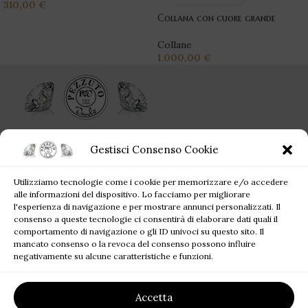
310,00
€
Collana con cuore grande
Collane
1.000,00
€
Ogni singolo gioiello acquistato da Pezzuto Jewels è per sempre!
Gestisci Consenso Cookie
Corso Campano, 360, 80019 Qualiano NA
Utilizziamo tecnologie come i cookie per memorizzare e/o accedere
Tel: +39 081 81 81 945
alle informazioni del dispositivo. Lo facciamo per migliorare
Mail: pezzutofrancesco21@gmail.com
l'esperienza di navigazione e per mostrare annunci personalizzati. Il
consenso a queste tecnologie ci consentirà di elaborare dati quali il
comportamento di navigazione o gli ID univoci su questo sito. Il
JEWELS BLOG
mancato consenso o la revoca del consenso possono influire
negativamente su alcune caratteristiche e funzioni.
SITE MAP
Accetta
LINK UTILI