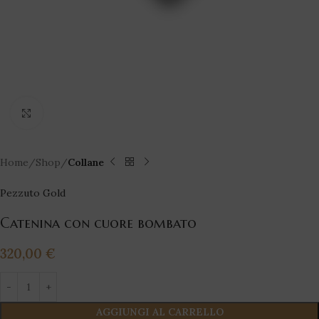
Click to enlarge
Home
Shop
Collane
Pezzuto Gold
Catenina con cuore bombato
320,00
€
AGGIUNGI AL CARRELLO