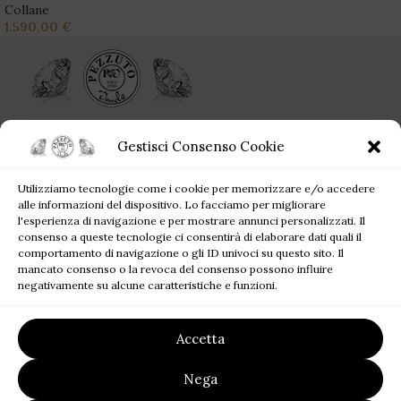
Collane
1.590,00
€
Ogni singolo gioiello acquistato da Pezzuto Jewels è per sempre!
Gestisci Consenso Cookie
Corso Campano, 360, 80019 Qualiano NA
Utilizziamo tecnologie come i cookie per memorizzare e/o accedere
Tel: +39 081 81 81 945
alle informazioni del dispositivo. Lo facciamo per migliorare
Mail: pezzutofrancesco21@gmail.com
l'esperienza di navigazione e per mostrare annunci personalizzati. Il
consenso a queste tecnologie ci consentirà di elaborare dati quali il
comportamento di navigazione o gli ID univoci su questo sito. Il
JEWELS BLOG
mancato consenso o la revoca del consenso possono influire
negativamente su alcune caratteristiche e funzioni.
SITE MAP
Accetta
LINK UTILI
Nega
2023
Pezzuto Jewels
| P.I. 07220121219 | Designed by
FALATECH