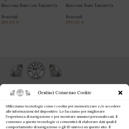
Bracciale Baby con Targhetta
Bracciale Baby Targhetta
Bracciali
Bracciali
180,00
€
190,00
€
Ogni singolo gioiello acquistato da Pezzuto Jewels è per sempre!
Gestisci Consenso Cookie
Corso Campano, 360, 80019 Qualiano NA
Utilizziamo tecnologie come i cookie per memorizzare e/o accedere
Tel: +39 081 81 81 945
alle informazioni del dispositivo. Lo facciamo per migliorare
Mail: pezzutofrancesco21@gmail.com
l'esperienza di navigazione e per mostrare annunci personalizzati. Il
consenso a queste tecnologie ci consentirà di elaborare dati quali il
comportamento di navigazione o gli ID univoci su questo sito. Il