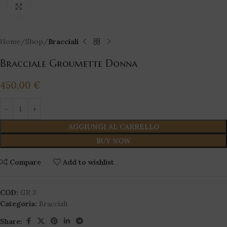
Click to enlarge
Home
Shop
Bracciali
Bracciale Groumette Donna
450,00
€
AGGIUNGI AL CARRELLO
BUY NOW
Compare
Add to wishlist
COD:
GR 3
Categoria:
Bracciali
Share: