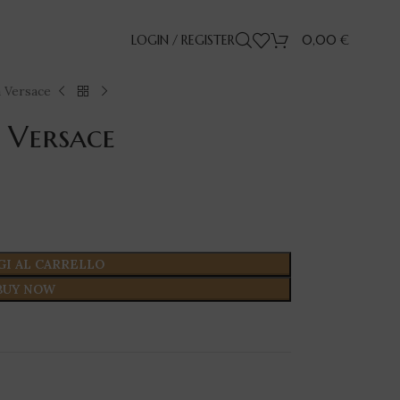
LOGIN / REGISTER
0,00
€
a Versace
 Versace
GI AL CARRELLO
BUY NOW