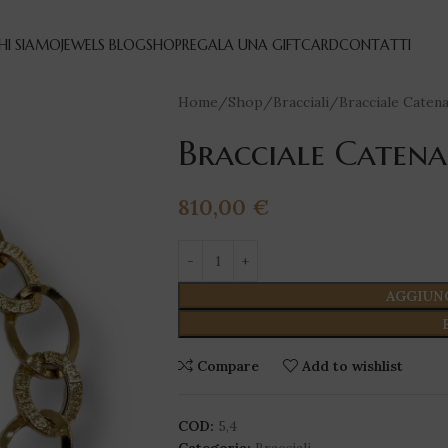
HI SIAMO
JEWELS BLOG
SHOP
REGALA UNA GIFTCARD
CONTATTI
Home
Shop
Bracciali
Bracciale Caten
Bracciale Catena
810,00
€
AGGIUN
Compare
Add to wishlist
COD:
5,4