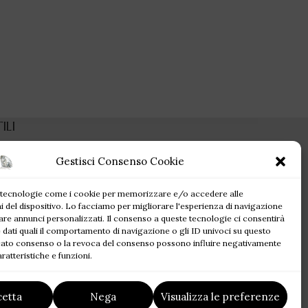
ILI
Gestisci Consenso Cookie
 dimenticata
olicy
 tecnologie come i cookie per memorizzare e/o accedere alle
olicy (UE)
i del dispositivo. Lo facciamo per migliorare l'esperienza di navigazione
di rimborso e
are annunci personalizzati. Il consenso a queste tecnologie ci consentirà
 dati quali il comportamento di navigazione o gli ID univoci su questo
ncato consenso o la revoca del consenso possono influire negativamente
di Spedizione
ratteristiche e funzioni.
e condizioni
cetta
Nega
Visualizza le preferenze