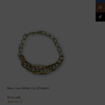
Insta
TikTo
Bracciale Intreccio (Donna)
Bracciale intrecc
Bracciali
Bracciali
460,00
€
410,00
€