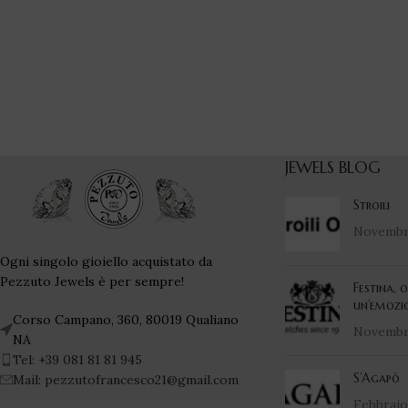
JEWELS BLOG
Stroili
Novembre
Ogni singolo gioiello acquistato da
Pezzuto Jewels è per sempre!
Festina, 
un’emozi
Corso Campano, 360, 80019 Qualiano
Novembre
NA
Tel: +39 081 81 81 945
S’Agapò
Mail: pezzutofrancesco21@gmail.com
Febbraio 