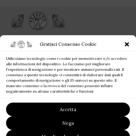
Ogni singolo gioiello acquistato da Pezzuto Jewels è per sempre!
Gestisci Consenso Cookie
Corso Campano, 360, 80019 Qualiano NA
Utilizziamo tecnologie come i cookie per memorizzare e/o accedere
Tel: +39 081 81 81 945
alle informazioni del dispositivo. Lo facciamo per migliorare
Mail: pezzutofrancesco21@gmail.com
l'esperienza di navigazione e per mostrare annunci personalizzati. Il
consenso a queste tecnologie ci consentirà di elaborare dati quali il
comportamento di navigazione o gli ID univoci su questo sito. Il
JEWELS BLOG
mancato consenso o la revoca del consenso possono influire
negativamente su alcune caratteristiche e funzioni.
SITE MAP
Accetta
LINK UTILI
Nega
2023
Pezzuto Jewels
| P.I. 07220121219 | Designed by
FALATECH
SRL
Premium Solution for your Business.