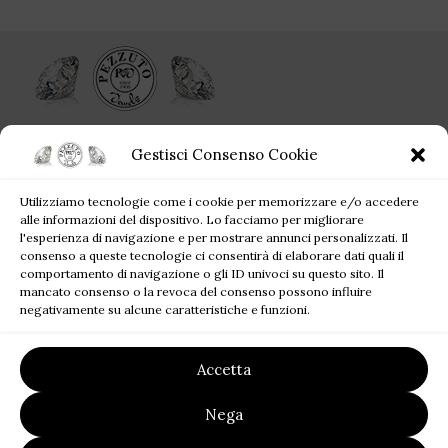
Ogni singolo gioiello acquistato da Pezzuto Jewels è per sempre!
Gestisci Consenso Cookie
Corso Campano, 360, 80019 Qualiano NA
Utilizziamo tecnologie come i cookie per memorizzare e/o accedere
Tel: +39 081 81 81 945
alle informazioni del dispositivo. Lo facciamo per migliorare
Mail: pezzutofrancesco21@gmail.com
l'esperienza di navigazione e per mostrare annunci personalizzati. Il
consenso a queste tecnologie ci consentirà di elaborare dati quali il
comportamento di navigazione o gli ID univoci su questo sito. Il
JEWELS BLOG
mancato consenso o la revoca del consenso possono influire
negativamente su alcune caratteristiche e funzioni.
SITE MAP
Accetta
LINK UTILI
Nega
2023
Pezzuto Jewels
| P.I. 07220121219 | Designed by
FALATECH
SRL
Premium Solution for your Business.