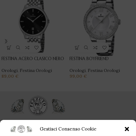
FESTINA ACERO CLASICO NERO
FESTINA BOYFRIEND
Orologi
,
Festina Orologi
Orologi
,
Festina Orologi
89,00
€
99,00
€
Ogni singolo gioiello acquistato da Pezzuto Jewels è per sempre!
Gestisci Consenso Cookie