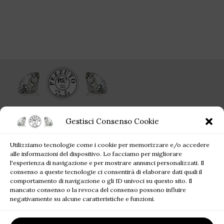
Ogni singolo gioiello acquistato da Pezzuto Jewels è per sempre!
Gestisci Consenso Cookie
Corso Campano, 360, 80019 Qualiano NA
Utilizziamo tecnologie come i cookie per memorizzare e/o accedere
Tel: +39 081 81 81 945
alle informazioni del dispositivo. Lo facciamo per migliorare
Mail: pezzutofrancesco21@gmail.com
l'esperienza di navigazione e per mostrare annunci personalizzati. Il
consenso a queste tecnologie ci consentirà di elaborare dati quali il
comportamento di navigazione o gli ID univoci su questo sito. Il
JEWELS BLOG
mancato consenso o la revoca del consenso possono influire
negativamente su alcune caratteristiche e funzioni.
SITE MAP