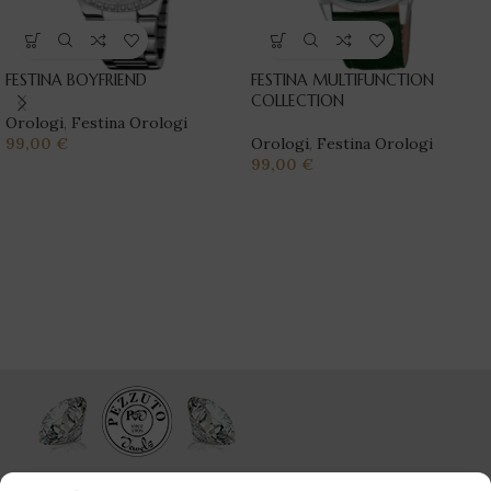
FESTINA BOYFRIEND
FESTINA MULTIFUNCTION
COLLECTION
Orologi
,
Festina Orologi
99,00
€
Orologi
,
Festina Orologi
99,00
€