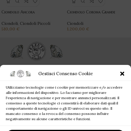
Ciondolo Ancora
Ciondolo Corona Grande
Ciondoli
,
Ciondoli Piccoli
Ciondoli
510,00
€
1.200,00
€
Ogni singolo gioiello acquistato da Pezzuto Jewels è per sempre!
Gestisci Consenso Cookie
Corso Campano, 360, 80019 Qualiano NA
Utilizziamo tecnologie come i cookie per memorizzare e/o accedere
Tel: +39 081 81 81 945
alle informazioni del dispositivo. Lo facciamo per migliorare
Mail: pezzutofrancesco21@gmail.com
l'esperienza di navigazione e per mostrare annunci personalizzati. Il
consenso a queste tecnologie ci consentirà di elaborare dati quali il
comportamento di navigazione o gli ID univoci su questo sito. Il
JEWELS BLOG
mancato consenso o la revoca del consenso possono influire
negativamente su alcune caratteristiche e funzioni.
SITE MAP