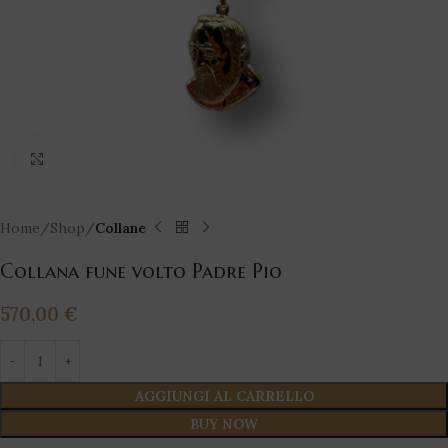
Click to enlarge
Home
Shop
Collane
Collana fune volto Padre Pio
570,00
€
AGGIUNGI AL CARRELLO
BUY NOW