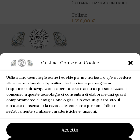
Collana classica con croce
Collane
1.590,00
€
Ogni singolo gioiello acquistato da Pezzuto Jewels è per sempre!
Gestisci Consenso Cookie
Corso Campano, 360, 80019 Qualiano NA
Utilizziamo tecnologie come i cookie per memorizzare e/o accedere
Tel: +39 081 81 81 945
alle informazioni del dispositivo. Lo facciamo per migliorare
Mail: pezzutofrancesco21@gmail.com
l'esperienza di navigazione e per mostrare annunci personalizzati. Il
consenso a queste tecnologie ci consentirà di elaborare dati quali il
comportamento di navigazione o gli ID univoci su questo sito. Il
JEWELS BLOG
mancato consenso o la revoca del consenso possono influire
negativamente su alcune caratteristiche e funzioni.
SITE MAP
Accetta
LINK UTILI