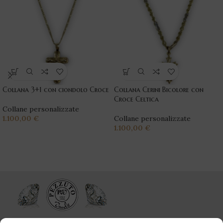
Collana 3+1 con ciondolo Croce
Collana Cerini Bicolore con
Croce Celtica
Collane personalizzate
1.100,00
€
Collane personalizzate
1.100,00
€