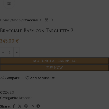
Click to enlarge
Home
Shop
Bracciali
Bracciale Baby con Targhetta 2
345,00
€
AGGIUNGI AL CARRELLO
BUY NOW
Compare
Add to wishlist
COD:
2,3
Categoria:
Bracciali
Share: