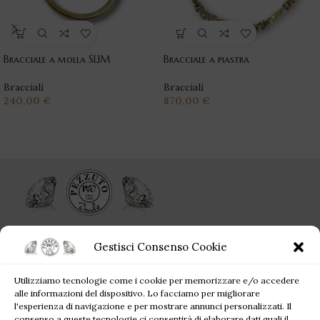
Bracciale a molla SLIM
Bracciale a piastra
Bracciali
Bracciali
240,00
€
870,00
€
Ogni singolo gioiello acquistato da Pezzuto Jewels è per sempre!
Gestisci Consenso Cookie
Corso Campano, 360, 80019 Qualiano NA
Utilizziamo tecnologie come i cookie per memorizzare e/o accedere
Tel: +39 081 81 81 945
alle informazioni del dispositivo. Lo facciamo per migliorare
Mail: pezzutofrancesco21@gmail.com
l'esperienza di navigazione e per mostrare annunci personalizzati. Il
consenso a queste tecnologie ci consentirà di elaborare dati quali il