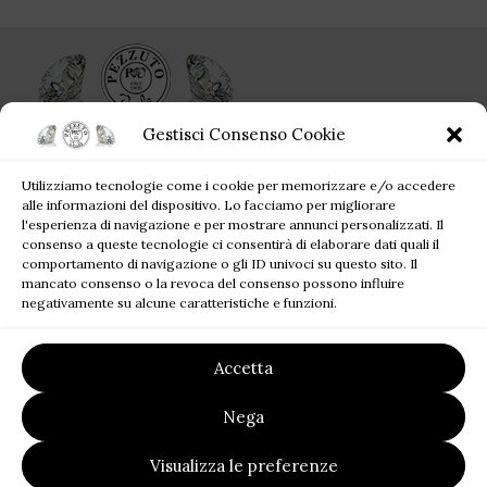
Gestisci Consenso Cookie
Ogni singolo gioiello acquistato da Pezzuto Jewels è per sempre!
Utilizziamo tecnologie come i cookie per memorizzare e/o accedere
Corso Campano, 360, 80019 Qualiano NA
alle informazioni del dispositivo. Lo facciamo per migliorare
Tel: +39 081 81 81 945
l'esperienza di navigazione e per mostrare annunci personalizzati. Il
consenso a queste tecnologie ci consentirà di elaborare dati quali il
Mail: pezzutofrancesco21@gmail.com
comportamento di navigazione o gli ID univoci su questo sito. Il
mancato consenso o la revoca del consenso possono influire
JEWELS BLOG
negativamente su alcune caratteristiche e funzioni.
SITE MAP
Accetta
LINK UTILI
Nega
2023
Pezzuto Jewels
| P.I. 07220121219 | Designed by
FALATECH
Visualizza le preferenze
SRL
Premium Solution for your Business.