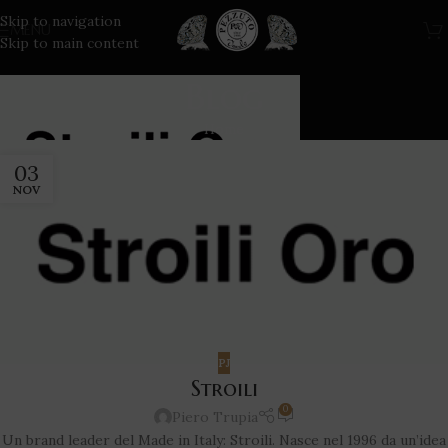
Skip to navigation
MENU
Skip to main content
Blog
Home
03
NOV
PJ
Stroili
0
Piero Trupia
Un brand leader del Made in Italy: Stroili. Nasce nel 1996 da un’idea