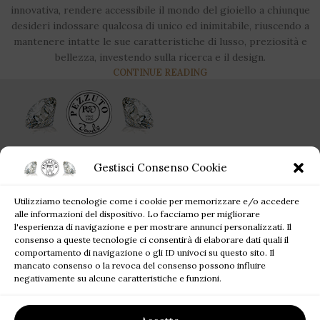
innovativa, rendere accessibile il mondo del gioiello a chiunque
desideri indossare qualcosa di unico ed inimitabile, riuscendo a
mantenere intatte le sue caratteristiche di lusso, preziosità e
bellezza, investendo sulla ricerca e il design.
CONTINUE READING
Ogni singolo gioiello acquistato da Pezzuto Jewels è per sempre!
Gestisci Consenso Cookie
Corso Campano, 360, 80019 Qualiano NA
Utilizziamo tecnologie come i cookie per memorizzare e/o accedere
Tel: +39 081 81 81 945
alle informazioni del dispositivo. Lo facciamo per migliorare
Mail: pezzutofrancesco21@gmail.com
l'esperienza di navigazione e per mostrare annunci personalizzati. Il
consenso a queste tecnologie ci consentirà di elaborare dati quali il
comportamento di navigazione o gli ID univoci su questo sito. Il
JEWELS BLOG
mancato consenso o la revoca del consenso possono influire
negativamente su alcune caratteristiche e funzioni.
SITE MAP